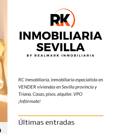
Y
R
K
R
E
S
P
O
N
S
A
B
I
L
I
RC Inmobiliaria, inmobiliaria especialista en
D
VENDER viviendas en Sevilla provincia y
A
D
Triana. Casas, pisos, alquiler, VPO
S
¡Infórmate!
O
C
I
A
Últimas entradas
L
C
a
O