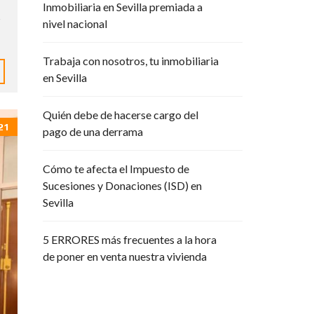
Inmobiliaria en Sevilla premiada a
R
s
P
nivel nacional
O
R
A
Trabaja con nosotros, tu inmobiliaria
T
en Sevilla
I
V
A
Quién debe de hacerse cargo del
21
pago de una derrama
Cómo te afecta el Impuesto de
Sucesiones y Donaciones (ISD) en
Sevilla
5 ERRORES más frecuentes a la hora
de poner en venta nuestra vivienda