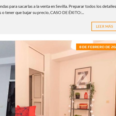
A
O
das para sacarlas a la venta en Sevilla. Preparar todos los detalle
s o tener que bajar su precio, CASO DE ÉXITO:...
G
A
N
LEER MÁS
A
M
Á
S
P
8 DE FEBRERO DE 20
O
R
T
U
C
A
S
A
C
R
Y
P
T
O
M