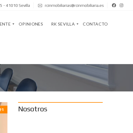
5 - 41010 Sevilla
rcinmobiliarias@rcinmobiliaria.es
GENTE
OPINIONES
RK SEVILLA
CONTACTO
Q
U
I
R
E
K
N
S
E
T
S
A
S
F
O
F
M
O
Nosotros
21
S
S
O