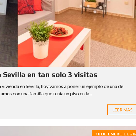
O
N
E
D
A
S
Sevilla en tan solo 3 visitas
vivienda en Sevilla, hoy vamos a poner un ejemplo de una de
mos con una familia que tenia un piso en la...
LEER MÁS
18 DE ENERO DE 20