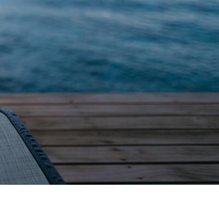
Y
R
K
R
E
S
P
O
N
S
A
B
I
L
I
D
A
D
S
O
C
I
A
L
C
O