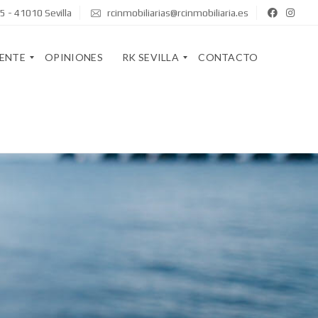
5 - 41010 Sevilla
rcinmobiliarias@rcinmobiliaria.es
GENTE
OPINIONES
RK SEVILLA
CONTACTO
Q
U
I
R
E
K
N
S
E
T
S
A
S
F
O
F
M
O
S
S
O