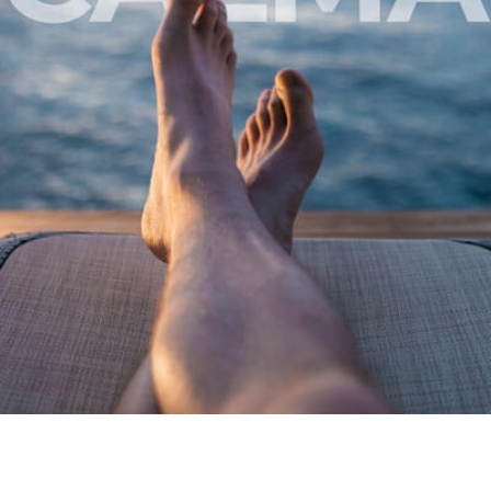
N
I
I
I
D
L
L
N
A
I
L
M
S
N
A
O
E
O
B
N
I
H
S
L
E
E
I
R
V
A
E
I
R
N
L
I
C
L
O
I
A
S
A
S
D
E
C
C
A
I
M
D
B
E
I
T
O
U
D
F
E
U
C
T
A
U
S
R