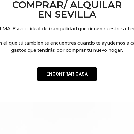
COMPRAR/ ALQUILAR
A
O
EN SEVILLA
G
A
N
MA: Estado ideal de tranquilidad que tienen nuestros clie
A
M
Á
en el que tú también te encuentres cuando te ayudemos a ca
S
gastos que tendrás por comprar tu nuevo hogar.
P
O
R
T
U
ENCONTRAR CASA
C
A
S
A
C
R
Y
P
T
O
M