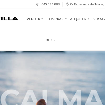
645 591 083
C/ Esperanza de Triana, 
VENDER
COMPRAR
ALQUILER
SER A
BLOG
V
S
A
S
E
E
R
E
N
R
R
R
D
V
E
V
E
I
N
I
T
C
D
C
U
I
A
I
C
O
D
O
A
S
O
S
S
R
A
A
G
V
E
E
I
I
N
N
V
N
S
T
I
Q
E
E
E
U
V
S