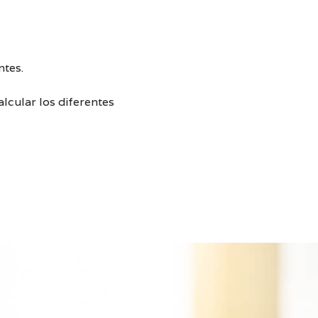
R
P
O
R
A
T
ntes.
I
V
lcular los diferentes
A