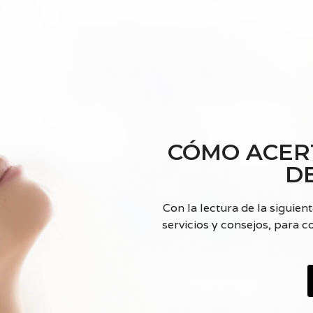
O
N
E
D
A
S
CÓMO ACER
D
Con la lectura de la siguien
servicios y consejos, para 