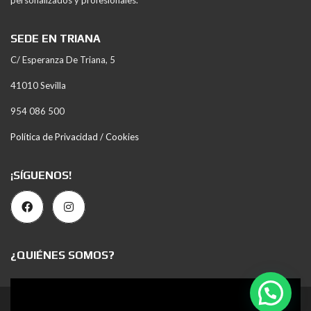
personalizados y profesionales.
SEDE EN TRIANA
C/ Esperanza De Triana, 5
41010 Sevilla
954 086 500
Política de Privacidad / Cookies
¡SÍGUENOS!
¿QUIÉNES SOMOS?
Reproductor
de
2023 © Todos los derechos reservados
vídeo