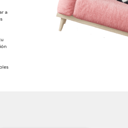
R
P
ar a
O
R
us
A
T
I
V
tu
A
ión
bles