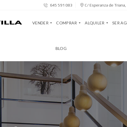
645 591 083
C/ Esperanza de Triana, 
VENDER
COMPRAR
ALQUILER
SER A
BLOG
V
S
A
S
E
E
R
E
N
R
R
R
D
V
E
V
E
I
N
I
T
C
D
C
U
I
A
I
C
O
D
O
A
S
O
S
S
R
A
A
G
V
E
E
I
I
N
N
V
N
S
T
I
Q
E
E
E
U
V
S