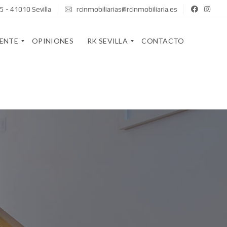
5 - 41010 Sevilla
rcinmobiliarias@rcinmobiliaria.es
GENTE
OPINIONES
RK SEVILLA
CONTACTO
Q
U
I
R
E
K
N
S
E
T
S
A
S
F
O
F
M
O
S
S
O