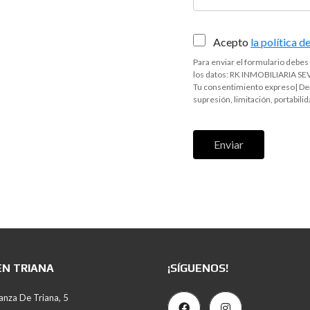
Acepto
la política d
Para enviar el formulario debes
los datos: RK INMOBILIARIA SEVI
Tu consentimiento expreso| Der
supresión, limitación, portabilid
Enviar
EN TRIANA
¡SÍGUENOS!
anza De Triana, 5