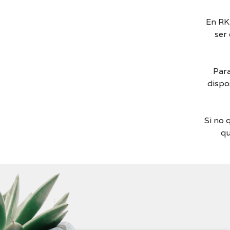
En RK
ser
Para
dispo
Si no 
qu