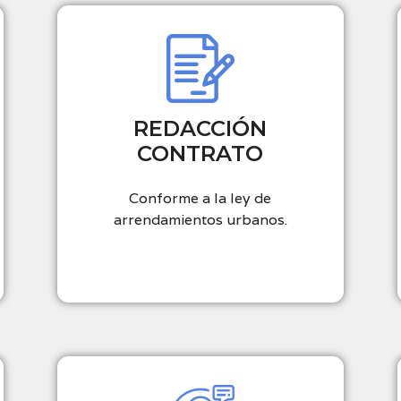
O
N
E
D
A
S
REDACCIÓN
CONTRATO
Conforme a la ley de
arrendamientos urbanos.