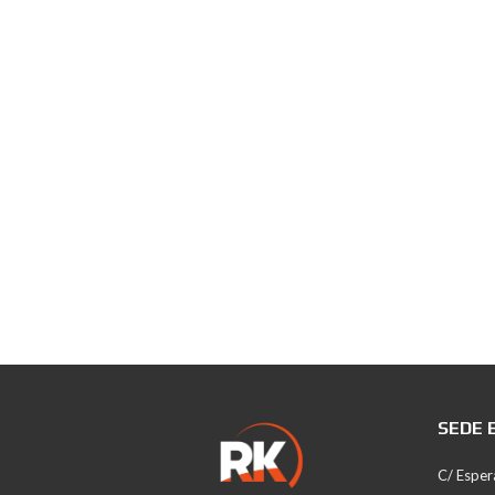
SEDE 
C/ Esper