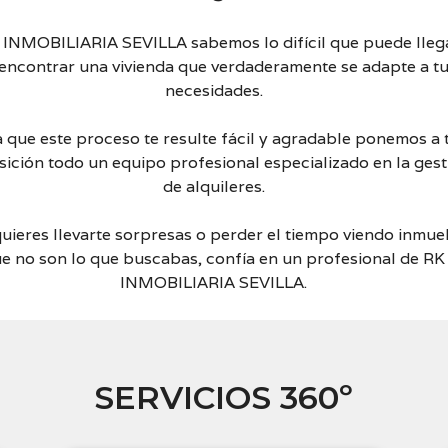
A
O
 INMOBILIARIA SEVILLA sabemos lo difícil que puede lleg
G
 encontrar una vivienda que verdaderamente se adapte a t
A
necesidades.
N
A
M
 que este proceso te resulte fácil y agradable ponemos a 
Á
S
sición todo un equipo profesional especializado en la gest
P
de alquileres.
O
R
T
quieres llevarte sorpresas o perder el tiempo viendo inmue
U
C
e no son lo que buscabas, confía en un profesional de RK
A
INMOBILIARIA SEVILLA.
S
A
C
R
Y
SERVICIOS 360º
P
T
O
M