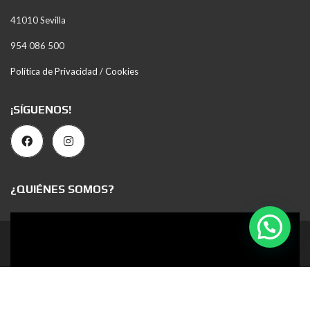
41010 Sevilla
954 086 500
Política de Privacidad / Cookies
¡SÍGUENOS!
¿QUIÉNES SOMOS?
Reproductor
de
2023 © Todos los derechos reservados
vídeo