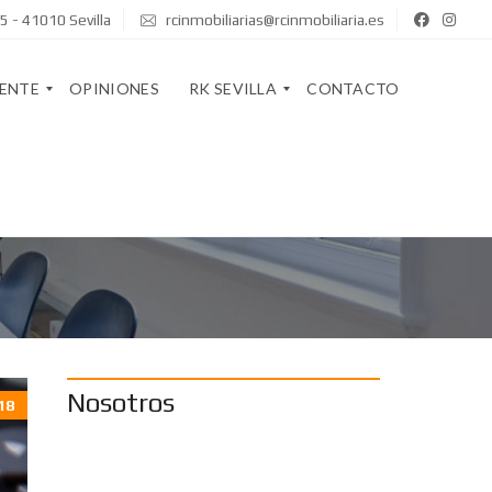
5 - 41010 Sevilla
rcinmobiliarias@rcinmobiliaria.es
GENTE
OPINIONES
RK SEVILLA
CONTACTO
Q
U
I
R
E
K
N
S
E
T
S
A
S
F
O
F
M
O
Nosotros
18
S
S
O