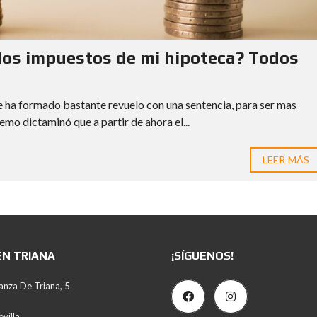
los impuestos de mi hipoteca? Todos
se ha formado bastante revuelo con una sentencia, para ser mas
emo dictaminó que a partir de ahora el...
LEER MÁS
EN TRIANA
¡SÍGUENOS!
anza De Triana, 5
villa