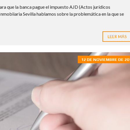
A
O
ara que la banca pague el impuesto AJD (Actos jurídicos
Inmobiiaria Sevilla hablamos sobre la problemática en la que se
G
A
N
A
M
LEER MÁS
Á
S
P
O
R
12 DE NOVIEMBRE DE 20
T
U
C
A
S
A
C
R
Y
P
T
O
M