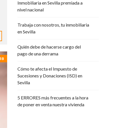
Inmobiliaria en Sevilla premiada a
R
P
nivel nacional
O
R
A
Trabaja con nosotros, tu inmobiliaria
T
en Sevilla
I
V
A
Quién debe de hacerse cargo del
pago de una derrama
18
Cómo te afecta el Impuesto de
Sucesiones y Donaciones (ISD) en
Sevilla
5 ERRORES más frecuentes a la hora
de poner en venta nuestra vivienda