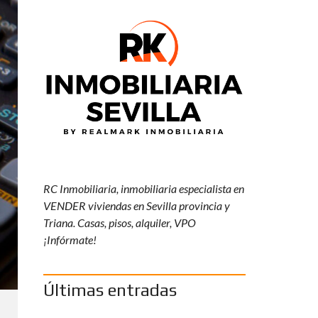
Y
R
K
R
E
S
P
O
N
S
A
B
I
L
I
RC Inmobiliaria, inmobiliaria especialista en
D
VENDER viviendas en Sevilla provincia y
A
D
Triana. Casas, pisos, alquiler, VPO
S
¡Infórmate!
O
C
I
A
Últimas entradas
L
C
O