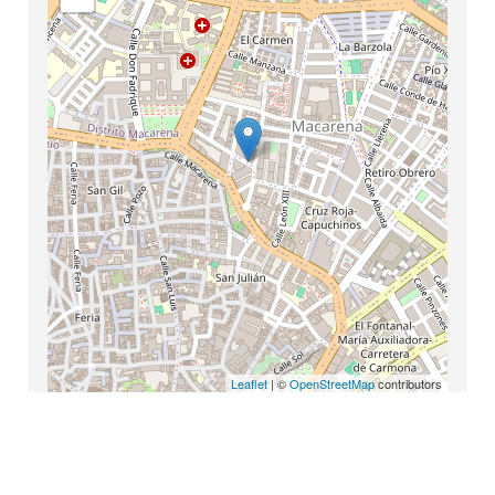
Leaflet
| ©
OpenStreetMap
contributors