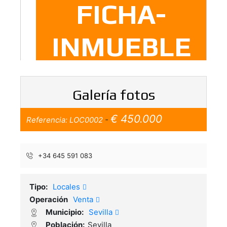
Galería fotos
€ 450.000
Referencia:
LOC0002
-
Previous
Nex
+34 645 591 083
Tipo:
Locales
Operación
Venta
Municipio:
Sevilla
Población:
Sevilla