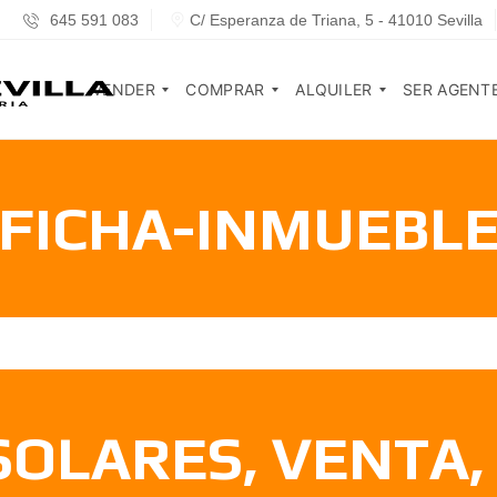
645 591 083
C/ Esperanza de Triana, 5 - 41010 Sevilla
VENDER
COMPRAR
ALQUILER
SER AGENT
FICHA-INMUEBL
V
S
A
S
E
E
R
E
N
R
R
R
D
V
E
V
E
I
N
I
T
C
D
C
U
I
A
I
C
O
D
O
A
S
O
S
S
R
A
A
G
V
E
E
I
I
N
N
 SOLARES, VENTA
V
N
S
T
I
Q
E
E
E
U
V
S
N
I