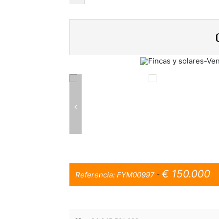
Previous
€ 150.000
Referencia:
FYM00997
-