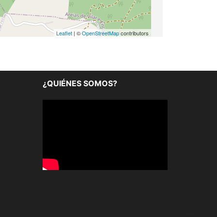
Leaflet
| ©
OpenStreetMap
contributors
¿QUIÉNES SOMOS?
Reproductor
de
vídeo