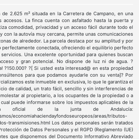
 de 2.625 m² situada en la Carretera de Campano, en una
s accesos. La finca cuenta con asfaltado hasta la puerta y
tiza comodidad, privacidad y un acceso fácil durante todo el
ra y con la autovía muy cercana, permite unas comunicaciones
zonas de alrededor. La parcela destaca por su amplitud y por
o perfectamente conectada, ofreciendo el equilibrio perfecto
s servicios. Una excelente oportunidad para quienes buscan
cceso y gran potencial. No dispone de luz ni de agua. ?
la! ?150.000? ?[ Si usted esta interesad@ en esta propiedad
consúltenos para que podamos ayudarle con su venta]? Por
ializamos este inmueble en exclusiva, lo que le garantiza el
io de calidad, un trato fácil, sencillo y sin interferencias de
molestar al propietario, a los ocupantes de la propiedad o a
l cual puede informarse sobre los impuestos aplicables de la
a oficial de la junta de Andalucía:
nismos/economiahaciendayfondoseuropeos/areas/tributos-
dos-transmisiones.html Los datos personales serán tratados
Protección de Datos Personales y el RGPD (Reglamento (UE)
entes que disponemos del Documento Informativo Abreviado