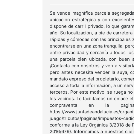
Se vende magnífica parcela segregada
ubicación estratégica y con excelente
dispone de carril privado, lo que garan
año. Su localización, a pie de carrete
rápidas y cómodas con las principales 
encontrarse en una zona tranquila, per
entre privacidad y cercanía a todos lo
una parcela bien ubicada, con buen a
¡Contacta con nosotros y ven a visitar
pero antes necesita vender la suya, 
mandato expreso del propietario, comerc
acceso a toda la información, a un servic
terceros. Por este motivo, se ruega no 
los vecinos. Le facilitamos un enlace e
compraventa en la pagin
https://www.juntadeandalucia.es/orga
juego/tributos/paginas/impuestos-cedi
conforme a la Ley Orgánica 3/2018 de 
2016/679). Informamos a nuestros cli