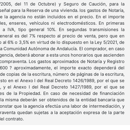
/2005, del 11 de Octubre) y Seguro de Caución, para la
eñal para la Reserva de una vivienda. los gastos de Notaría,
e la agencia no están incluidos en el precio. En el importe
es, enseres, vehículos ni electrodomésticos. En primeras
a a IVA, tipo general 10%. En segundas transmisiones la
general es del 7% respecto al precio de venta, pero que en
 al 6% o 3,5% en virtud de lo dispuesto en la Ley 5/2021, de
 la Comunidad Autónoma de Andalucía. El comprador, en caso
 agencia, deberá abonar a esta unos honorarios que ascienden
a compraventa. Los gastos aproximados de Notaría y Registro
1.600 ? aproximadamente, el importe exacto dependerá del
de copias de la escritura, número de páginas de la escritura,
esto en el Anexo I del Real Decreto 1426/1989, por el que se
a, y el Anexo I del Real Decreto 1427/1989, por el que se
res de la Propiedad. En caso de necesidad de financiación
 la misma deberán ser obtenidos de la entidad bancaria que
constar que la agencia efectúa una labor de intermediación, y
raventa quedan sujetas a la aceptación expresa de la parte
el contrato.