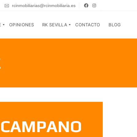
rcinmobiliarias@rcinmobiliaria.es
E
OPINIONES
RK SEVILLA
CONTACTO
BLOG
E
Q
U
I
R
E
K
N
S
E
T
S
A
S
F
O
F
M
O
S
, CAMPANO
S
O
Y