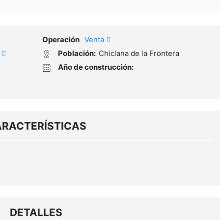
N
E
D
A
Operación
Venta
S
a
Población:
Chiclana de la Frontera
Año de construcción:
RACTERÍSTICAS
DETALLES