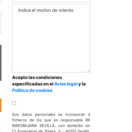
R
P
O
R
A
T
I
V
A
Next
Acepto las condiciones
especificadas en el
Aviso legal
y la
Política de cookies
Sus datos personales se incorporan a
ficheros de los que es responsable RK
INMOBILIARIA SEVILLA, con domicilio en
C/ Esperanza de Triana, 5 - 41010 Sevilla,