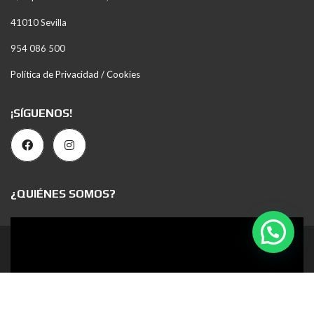
41010 Sevilla
954 086 500
Política de Privacidad / Cookies
¡SÍGUENOS!
¿QUIÉNES SOMOS?
Reproductor
de
2023 © Todos los derechos reservados
vídeo