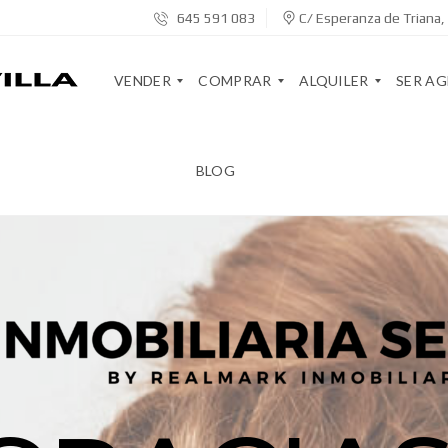
645 591 083
C/ Esperanza de Triana, 
VENDER
COMPRAR
ALQUILER
SER A
BLOG
V
S
A
S
E
E
R
E
N
R
R
R
D
V
E
V
E
I
N
I
T
C
D
C
U
I
A
I
C
O
D
O
A
S
O
S
S
R
A
A
G
V
E
E
I
I
N
N
V
N
S
T
I
Q
E
E
E
U
V
S