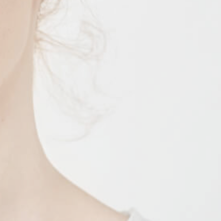
R
P
O
R
A
T
I
V
A