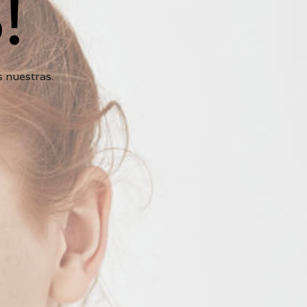
!
Y
R
K
R
E
 nuestras.
S
P
O
N
S
A
B
I
L
I
D
A
D
S
O
C
I
A
L
C
O