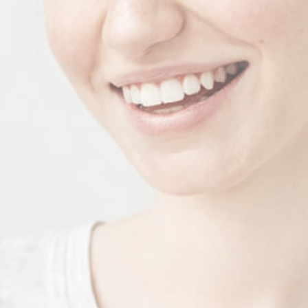
A
O
G
A
N
A
M
Á
S
P
O
R
T
U
C
A
S
A
C
R
Y
P
T
O
M