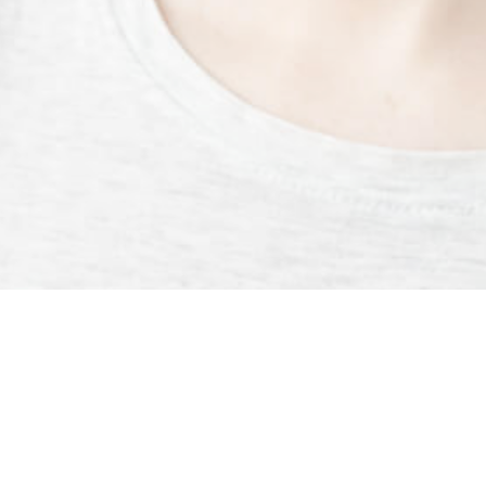
O
N
E
D
A
S