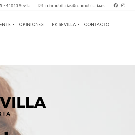
5 - 41010 Sevilla
rcinmobiliarias@rcinmobiliaria.es
GENTE
OPINIONES
RK SEVILLA
CONTACTO
Q
U
I
R
E
K
N
S
E
T
S
A
S
F
O
F
M
O
S
S
O